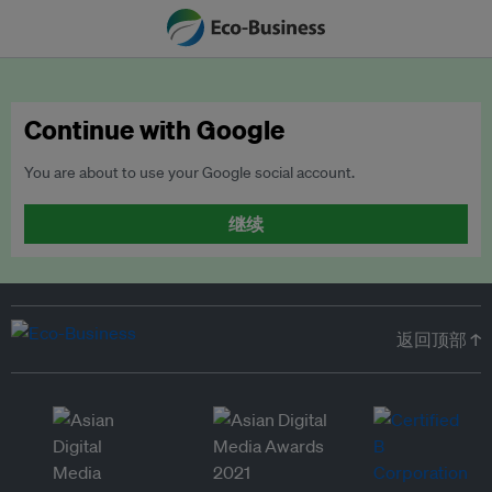
Continue with Google
You are about to use your Google social account.
继续
返回顶部 ↑