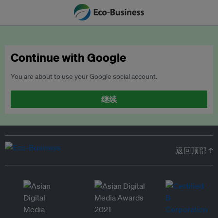
Continue with Google
You are about to use your Google social account.
继续
返回顶部 ↑