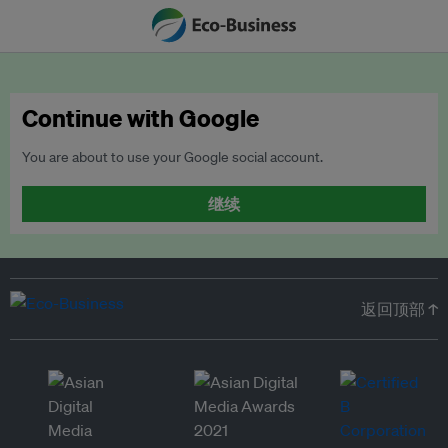
Continue with Google
You are about to use your Google social account.
继续
返回顶部 ↑