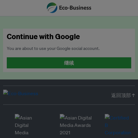
Continue with Google
You are about to use your Google social account.
继续
返回顶部 ↑