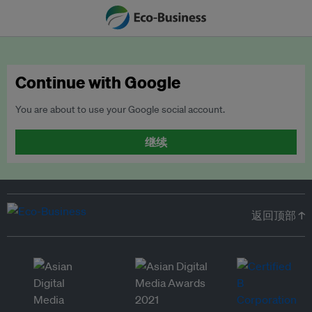
Continue with Google
You are about to use your Google social account.
继续
返回顶部 ↑