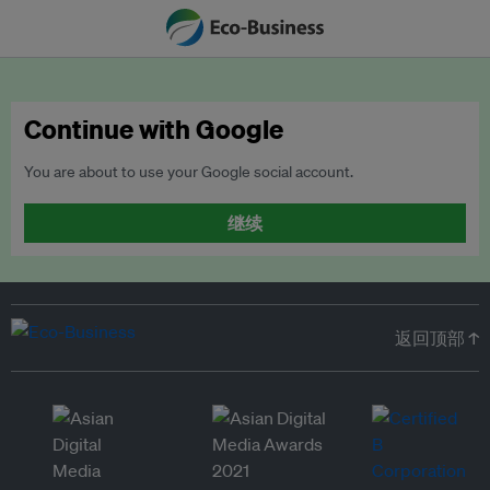
Continue with Google
You are about to use your Google social account.
继续
返回顶部 ↑