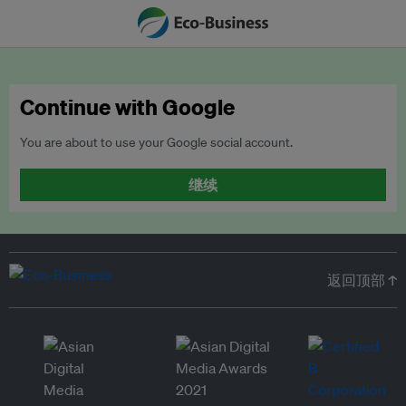
Continue with Google
You are about to use your Google social account.
继续
返回顶部 ↑