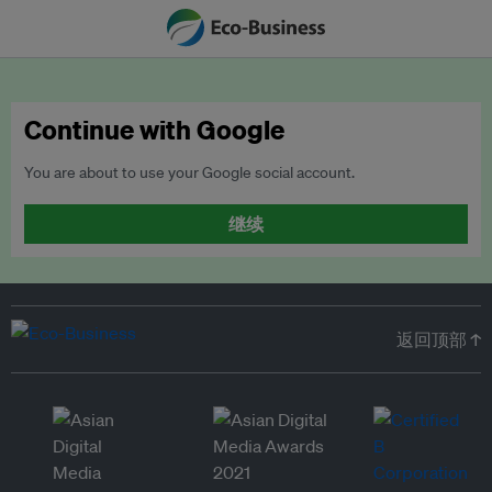
Continue with Google
You are about to use your Google social account.
继续
返回顶部 ↑