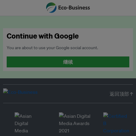
Continue with Google
You are about to use your Google social account.
继续
返回顶部 ↑