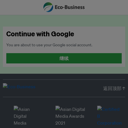
Continue with Google
You are about to use your Google social account.
继续
返回顶部 ↑