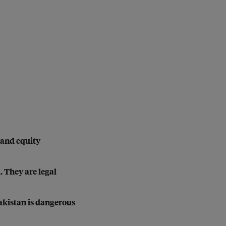
 and equity
. They are legal
akistan is dangerous