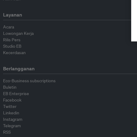
Layanan
Acara
Lowongan Kerja
Rilis Pers
Studio EB
Kecerdasan
Berlangganan
Eco-Business subscriptions
Buletin
EB Enterprise
Facebook
Twitter
Linkedin
Instagram
Telegram
RSS