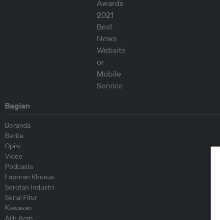
Bagian
Beranda
Berita
Opini
Video
Podcasts
Laporan Khusus
Sorotan Industri
Serial Fitur
Kawasan
Alih Arah