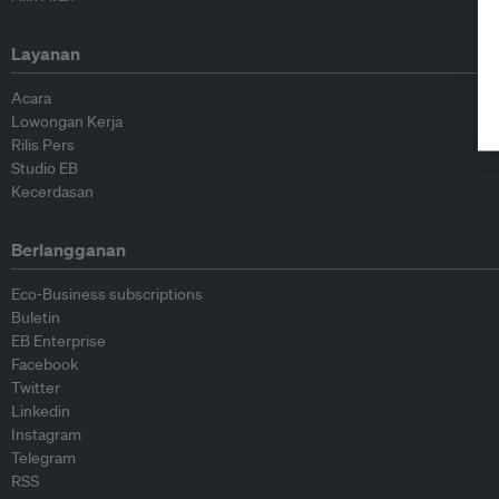
Layanan
Acara
Lowongan Kerja
Rilis Pers
Studio EB
Kecerdasan
Berlangganan
Eco-Business subscriptions
Buletin
EB Enterprise
Facebook
Twitter
Linkedin
Instagram
Telegram
RSS