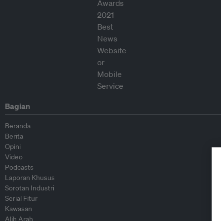
Bagian
Beranda
Berita
Opini
Video
Podcasts
Laporan Khusus
Sorotan Industri
Serial Fitur
Kawasan
Alih Arah