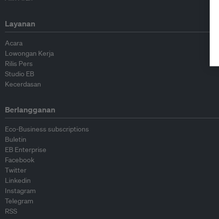
Layanan
Acara
Lowongan Kerja
Rilis Pers
Studio EB
Kecerdasan
Berlangganan
Eco-Business subscriptions
Buletin
EB Enterprise
Facebook
Twitter
Linkedin
Instagram
Telegram
RSS