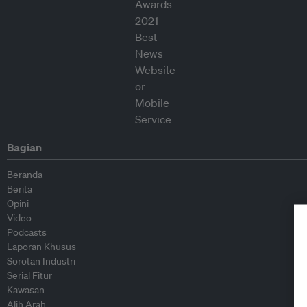
Bagian
Beranda
Berita
Opini
Video
Podcasts
Laporan Khusus
Sorotan Industri
Serial Fitur
Kawasan
Alih Arah