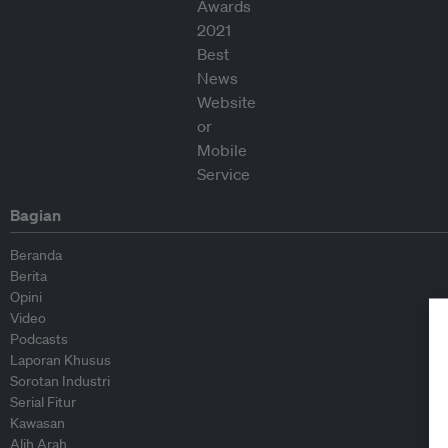
Bagian
Beranda
Berita
Opini
Video
Podcasts
Laporan Khusus
Sorotan Industri
Serial Fitur
Kawasan
Alih Arah