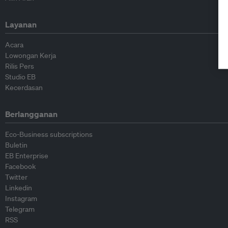
Layanan
Acara
Lowongan Kerja
Rilis Pers
Studio EB
Kecerdasan
Berlangganan
Eco-Business subscriptions
Buletin
EB Enterprise
Facebook
Twitter
Linkedin
Instagram
Telegram
RSS