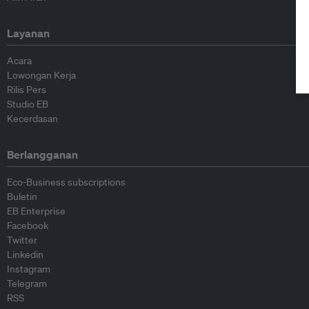
Layanan
Acara
Lowongan Kerja
Rilis Pers
Studio EB
Kecerdasan
Berlangganan
Eco-Business subscriptions
Buletin
EB Enterprise
Facebook
Twitter
Linkedin
Instagram
Telegram
RSS