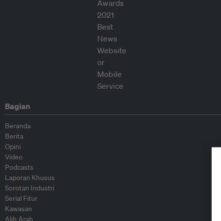
Bagian
Beranda
Berita
Opini
Video
Podcasts
Laporan Khusus
Sorotan Industri
Serial Fitur
Kawasan
Alih Arah