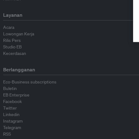
Layanan
Acara
Lowongan Kerja
Rilis Pers
Studio EB
Kecerdasan
Berlangganan
Eco-Business subscriptions
Buletin
EB Enterprise
Facebook
Twitter
Linkedin
Instagram
Telegram
RSS