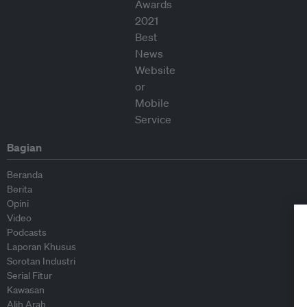
Bagian
Beranda
Berita
Opini
Video
Podcasts
Laporan Khusus
Sorotan Industri
Serial Fitur
Kawasan
Alih Arah