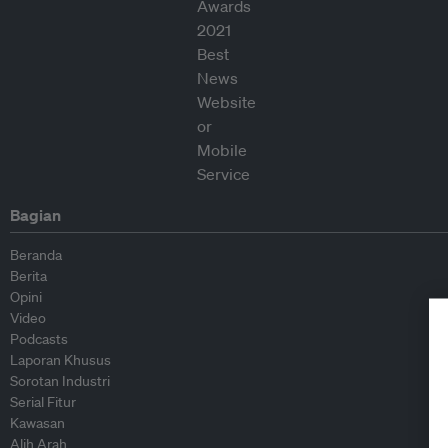
Bagian
Beranda
Berita
Opini
Video
Podcasts
Laporan Khusus
Sorotan Industri
Serial Fitur
Kawasan
Alih Arah