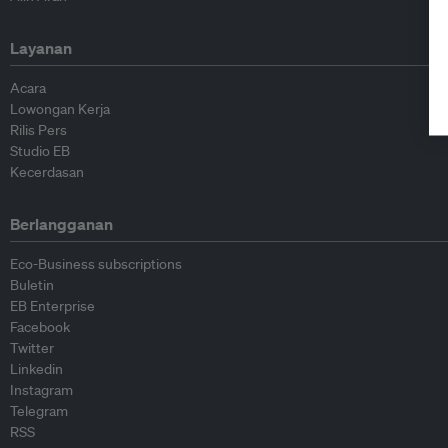
Layanan
Acara
Lowongan Kerja
Rilis Pers
Studio EB
Kecerdasan
Berlangganan
Eco-Business subscriptions
Buletin
EB Enterprise
Facebook
Twitter
Linkedin
Instagram
Telegram
RSS