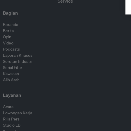
Bagian
Beranda
Berita
Opini
Video
Podcasts
Laporan Khusus
Sorotan Industri
Serial Fitur
Kawasan
Alih Arah
Layanan
Acara
Lowongan Kerja
Rilis Pers
Studio EB