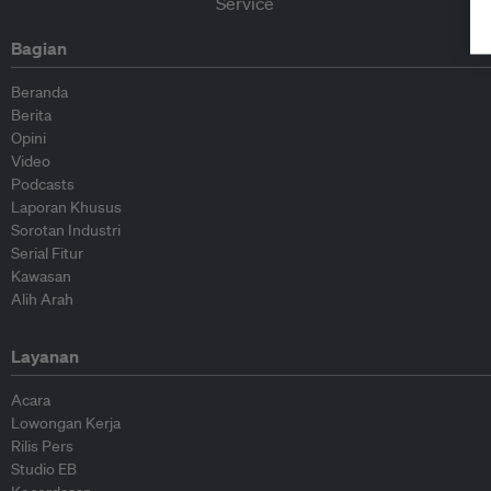
Bagian
Beranda
Berita
Opini
Video
Podcasts
Laporan Khusus
Sorotan Industri
Serial Fitur
Kawasan
Alih Arah
Layanan
Acara
Lowongan Kerja
Rilis Pers
Studio EB