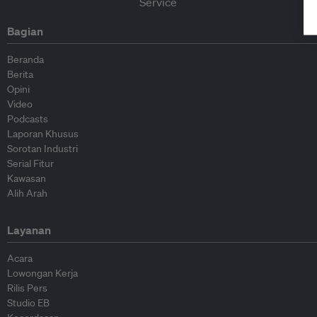
Bagian
Beranda
Berita
Opini
Video
Podcasts
Laporan Khusus
Sorotan Industri
Serial Fitur
Kawasan
Alih Arah
Layanan
Acara
Lowongan Kerja
Rilis Pers
Studio EB