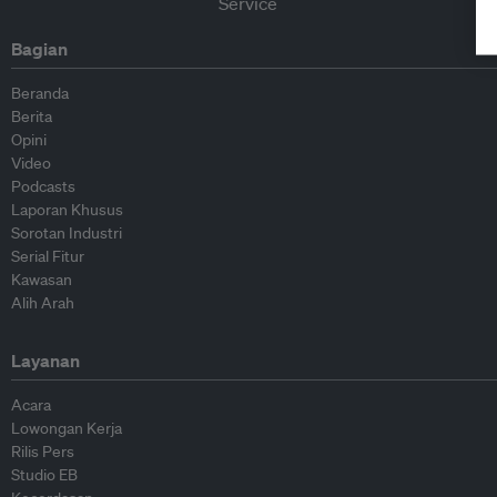
Bagian
Beranda
Berita
Opini
Video
Podcasts
Laporan Khusus
Sorotan Industri
Serial Fitur
Kawasan
Alih Arah
Layanan
Acara
Lowongan Kerja
Rilis Pers
Studio EB