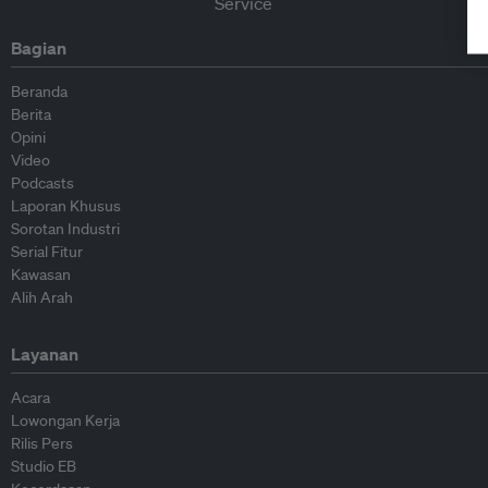
Bagian
Beranda
Berita
Opini
Video
Podcasts
Laporan Khusus
Sorotan Industri
Serial Fitur
Kawasan
Alih Arah
Layanan
Acara
Lowongan Kerja
Rilis Pers
Studio EB