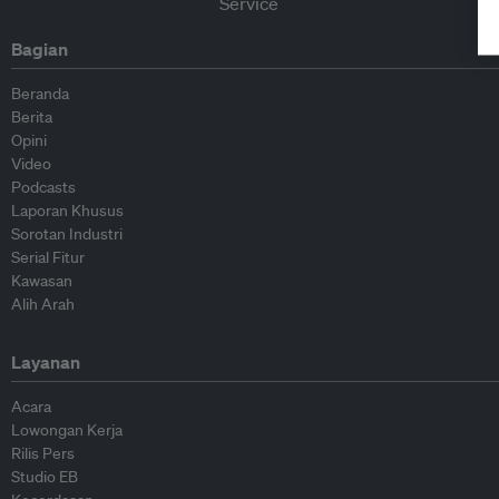
Bagian
Beranda
Berita
Opini
Video
Podcasts
Laporan Khusus
Sorotan Industri
Serial Fitur
Kawasan
Alih Arah
Layanan
Acara
Lowongan Kerja
Rilis Pers
Studio EB