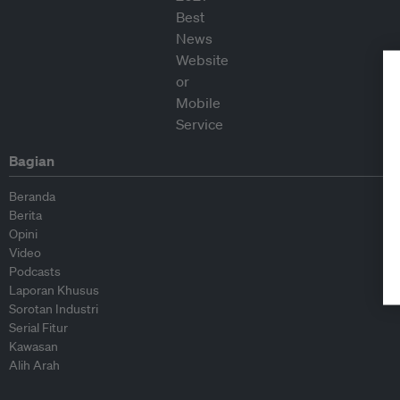
Bagian
Beranda
Berita
Opini
Video
Podcasts
Laporan Khusus
Sorotan Industri
Serial Fitur
Kawasan
Alih Arah