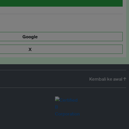
Google
X
Kembali ke awal ↑