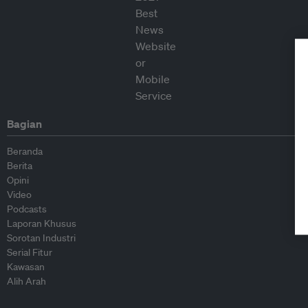
Bagian
Beranda
Berita
Opini
Video
Podcasts
Laporan Khusus
Sorotan Industri
Serial Fitur
Kawasan
Alih Arah