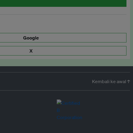
Google
X
Kembali ke awal ↑