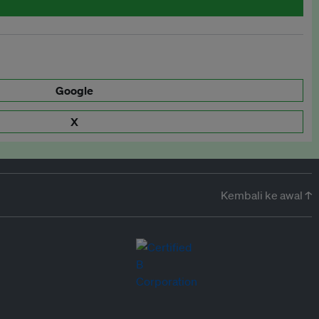
Google
X
Kembali ke awal ↑