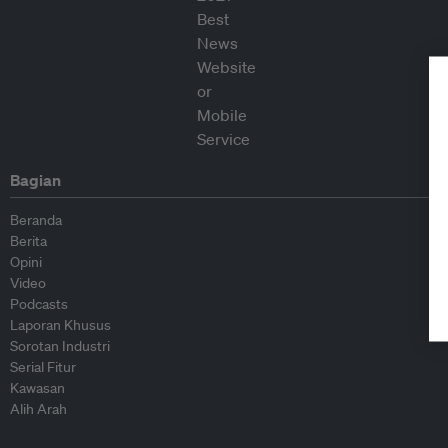
Bagian
Beranda
Berita
Opini
Video
Podcasts
Laporan Khusus
Sorotan Industri
Serial Fitur
Kawasan
Alih Arah