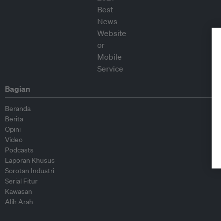
Bagian
Beranda
Berita
Opini
Video
Podcasts
Laporan Khusus
Sorotan Industri
Serial Fitur
Kawasan
Alih Arah