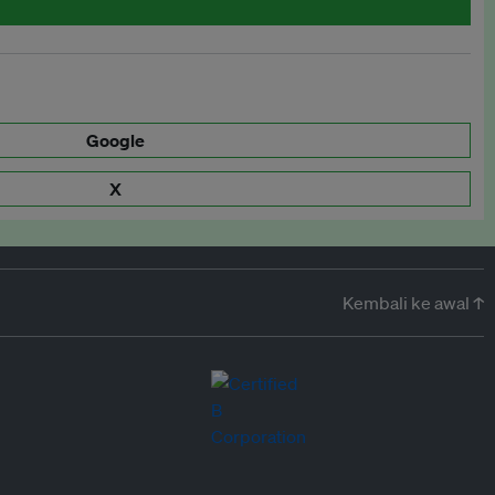
Google
X
Kembali ke awal ↑