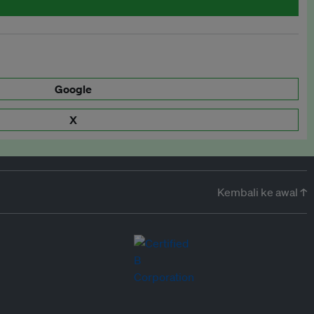
Google
X
Kembali ke awal ↑