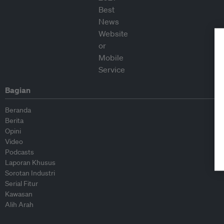
Bagian
Beranda
Berita
Opini
Video
Podcasts
Laporan Khusus
Sorotan Industri
Serial Fitur
Kawasan
Alih Arah