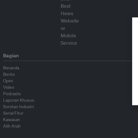
Bagian
Beranda
Berita
Opini
Video
Podcasts
Laporan Khusus
Sorotan Industri
Serial Fitur
Kawasan
Alih Arah