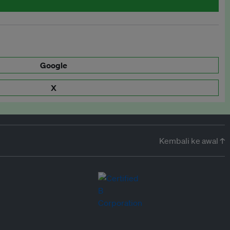
Google
X
Kembali ke awal ↑