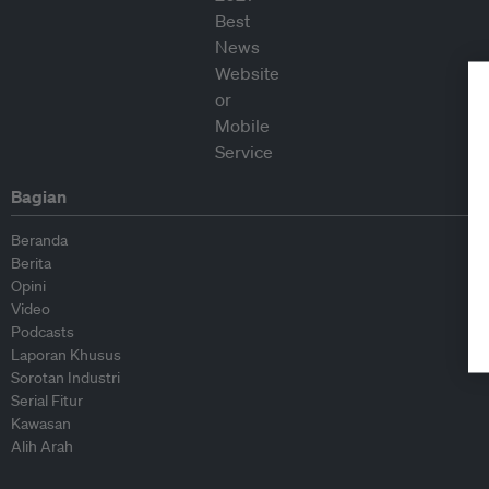
Bagian
Beranda
Berita
Opini
Video
Podcasts
Laporan Khusus
Sorotan Industri
Serial Fitur
Kawasan
Alih Arah