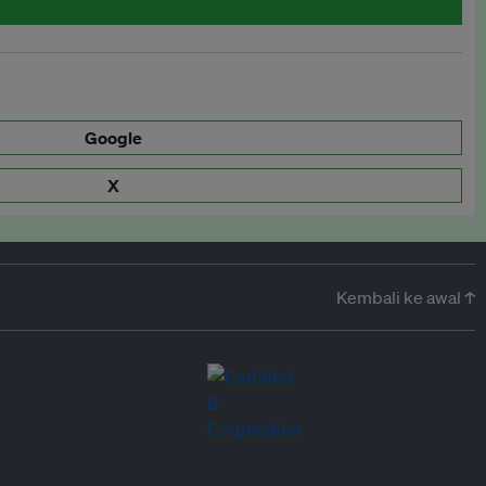
Google
X
Kembali ke awal ↑