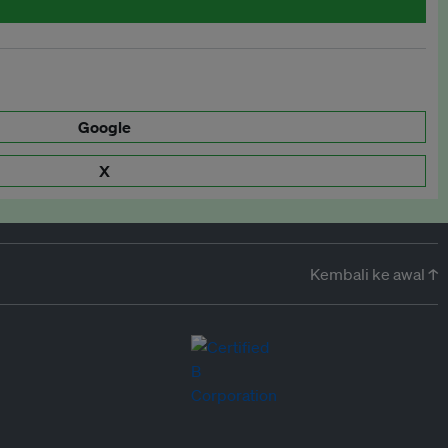
Google
X
Kembali ke awal ↑