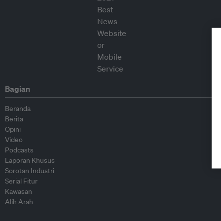
Bagian
Beranda
Berita
Opini
Video
Podcasts
Laporan Khusus
Sorotan Industri
Serial Fitur
Kawasan
Alih Arah