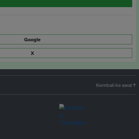
Google
X
Kembali ke awal ↑