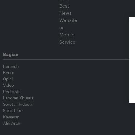
Bagian
Beranda
Berita
Opini
Video
Podcasts
Laporan Khusus
Sorotan Industri
Serial Fitur
Kawasan
Alih Arah