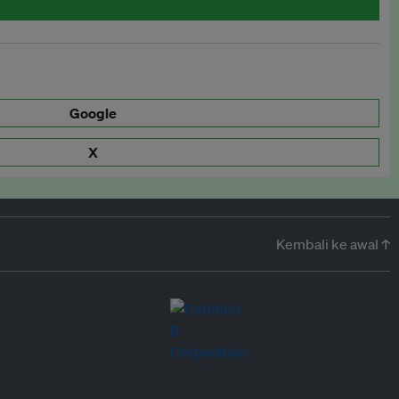
Google
X
Kembali ke awal ↑