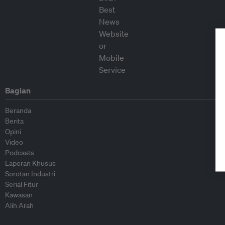
Bagian
Beranda
Berita
Opini
Video
Podcasts
Laporan Khusus
Sorotan Industri
Serial Fitur
Kawasan
Alih Arah