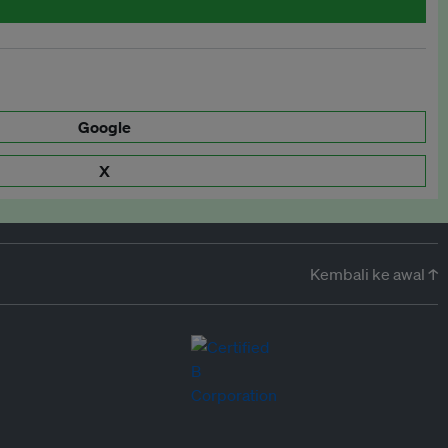
Google
X
Kembali ke awal ↑