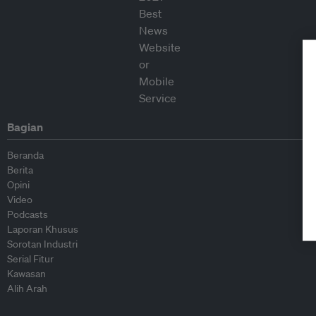
Bagian
Beranda
Berita
Opini
Video
Podcasts
Laporan Khusus
Sorotan Industri
Serial Fitur
Kawasan
Alih Arah