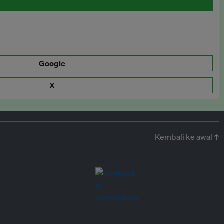
Google
X
Kembali ke awal ↑