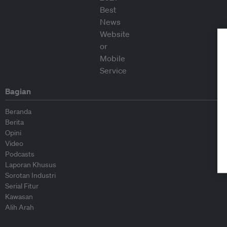
Bagian
Beranda
Berita
Opini
Video
Podcasts
Laporan Khusus
Sorotan Industri
Serial Fitur
Kawasan
Alih Arah