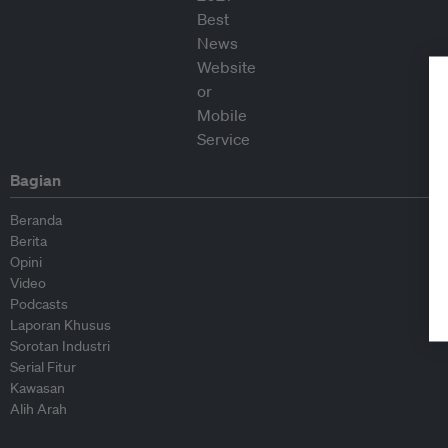
Bagian
Beranda
Berita
Opini
Video
Podcasts
Laporan Khusus
Sorotan Industri
Serial Fitur
Kawasan
Alih Arah