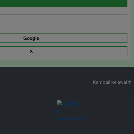
Google
X
Kembali ke awal ↑