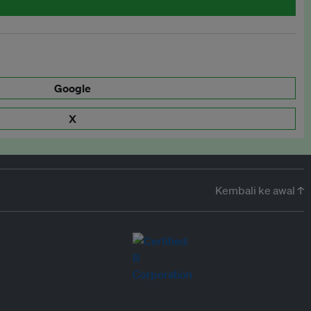
Google
X
Kembali ke awal ↑