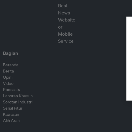
Bagian
Beranda
Berita
Opini
Video
Podcasts
Laporan Khusus
Sorotan Industri
Serial Fitur
Kawasan
Alih Arah