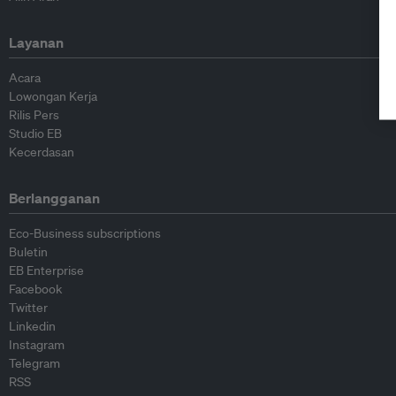
Layanan
Acara
Lowongan Kerja
Rilis Pers
Studio EB
Kecerdasan
Berlangganan
Eco-Business subscriptions
Buletin
EB Enterprise
Facebook
Twitter
Linkedin
Instagram
Telegram
RSS