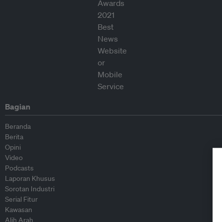
Bagian
Beranda
Berita
Opini
Video
Podcasts
Laporan Khusus
Sorotan Industri
Serial Fitur
Kawasan
Alih Arah