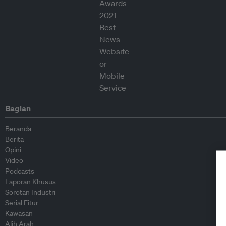
Bagian
Beranda
Berita
Opini
Video
Podcasts
Laporan Khusus
Sorotan Industri
Serial Fitur
Kawasan
Alih Arah