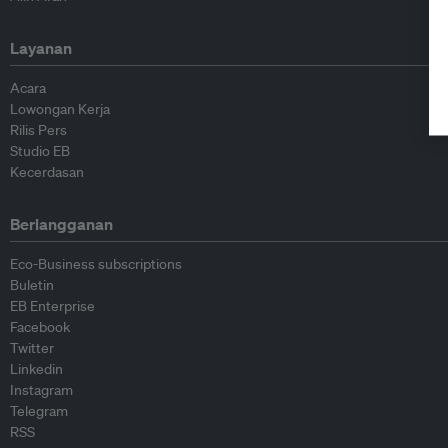
Layanan
Acara
Lowongan Kerja
Rilis Pers
Studio EB
Kecerdasan
Berlangganan
Eco-Business subscriptions
Buletin
EB Enterprise
Facebook
Twitter
Linkedin
Instagram
Telegram
RSS