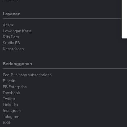
Layanan
Acara
Lowongan Kerja
Rilis Pers
Studio EB
Kecerdasan
Berlangganan
Eco-Business subscriptions
Buletin
EB Enterprise
Facebook
Twitter
Linkedin
Instagram
Telegram
RSS