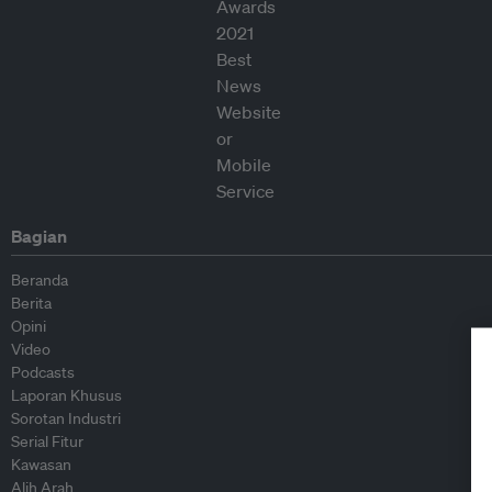
Bagian
Beranda
Berita
Opini
Video
Podcasts
Laporan Khusus
Sorotan Industri
Serial Fitur
Kawasan
Alih Arah