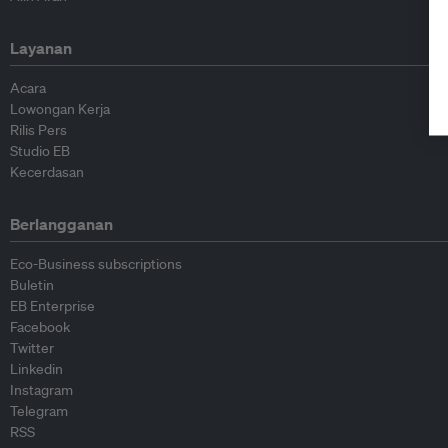
Layanan
Acara
Lowongan Kerja
Rilis Pers
Studio EB
Kecerdasan
Berlangganan
Eco-Business subscriptions
Buletin
EB Enterprise
Facebook
Twitter
Linkedin
Instagram
Telegram
RSS