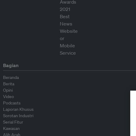
Bagian
Beranda
Berita
Opini
Video
Podcasts
Laporan Khusus
Sorotan Industri
Serial Fitur
Kawasan
Alih Arah