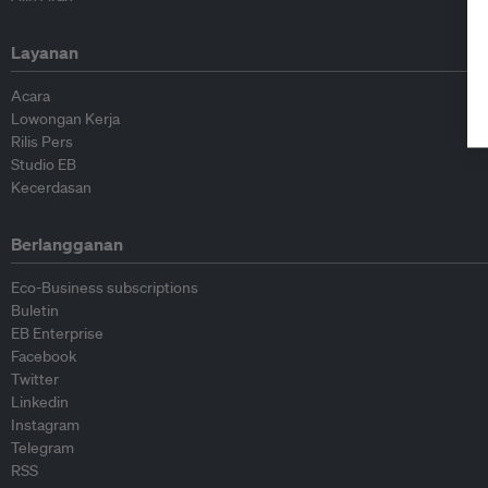
Layanan
Acara
Lowongan Kerja
Rilis Pers
Studio EB
Kecerdasan
Berlangganan
Eco-Business subscriptions
Buletin
EB Enterprise
Facebook
Twitter
Linkedin
Instagram
Telegram
RSS