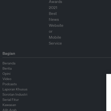
Bagian
Beranda
Berita
Opini
Video
Podcasts
Laporan Khusus
Sorotan Industri
Serial Fitur
Kawasan
Alih Arah