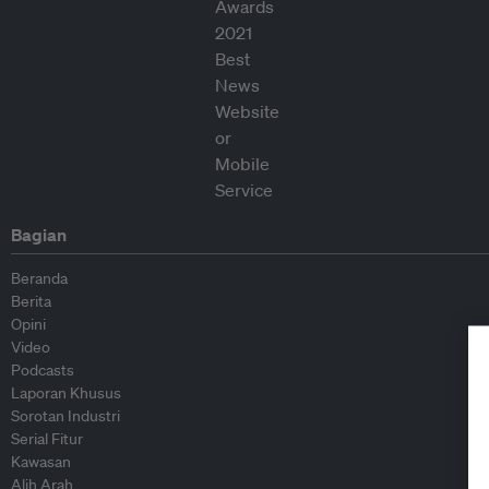
Bagian
Beranda
Berita
Opini
Video
Podcasts
Laporan Khusus
Sorotan Industri
Serial Fitur
Kawasan
Alih Arah