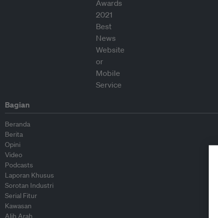
Bagian
Beranda
Berita
Opini
Video
Podcasts
Laporan Khusus
Sorotan Industri
Serial Fitur
Kawasan
Alih Arah