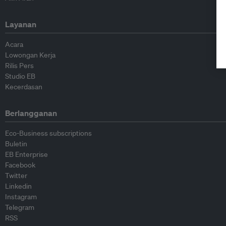
Layanan
Acara
Lowongan Kerja
Rilis Pers
Studio EB
Kecerdasan
Berlangganan
Eco-Business subscriptions
Buletin
EB Enterprise
Facebook
Twitter
Linkedin
Instagram
Telegram
RSS