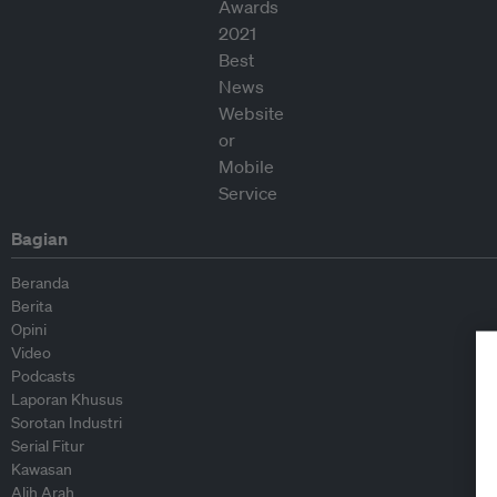
Bagian
Beranda
Berita
Opini
Video
Podcasts
Laporan Khusus
Sorotan Industri
Serial Fitur
Kawasan
Alih Arah