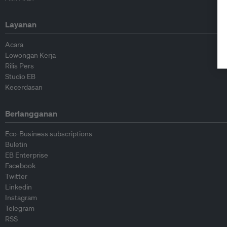
Layanan
Acara
Lowongan Kerja
Rilis Pers
Studio EB
Kecerdasan
Berlangganan
Eco-Business subscriptions
Buletin
EB Enterprise
Facebook
Twitter
Linkedin
Instagram
Telegram
RSS