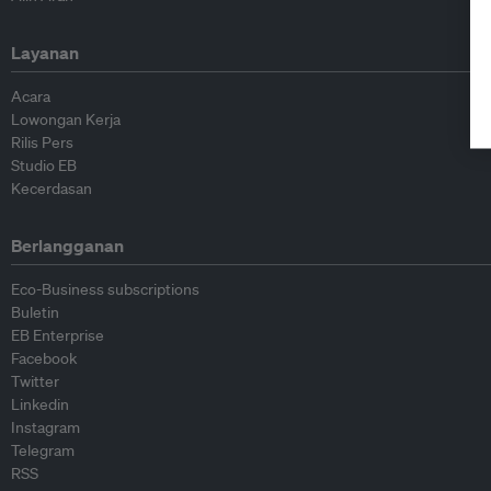
Layanan
Acara
Lowongan Kerja
Rilis Pers
Studio EB
Kecerdasan
Berlangganan
Eco-Business subscriptions
Buletin
EB Enterprise
Facebook
Twitter
Linkedin
Instagram
Telegram
RSS