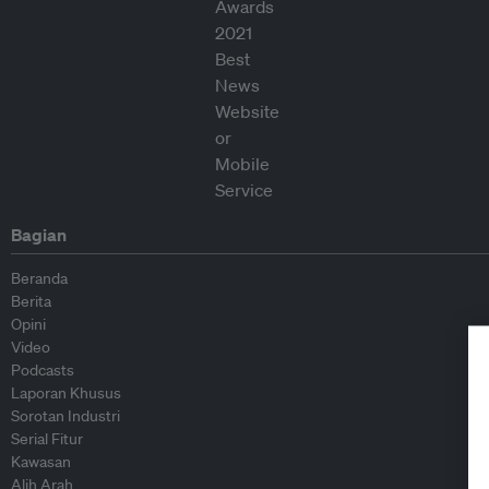
Bagian
Beranda
Berita
Opini
Video
Podcasts
Laporan Khusus
Sorotan Industri
Serial Fitur
Kawasan
Alih Arah