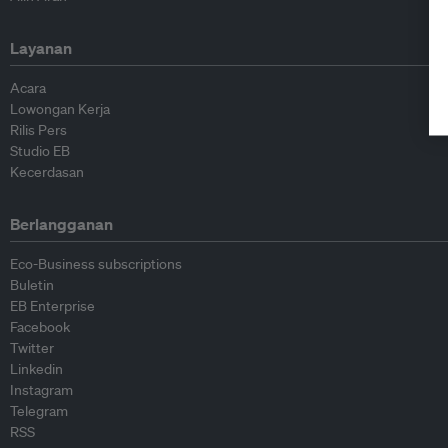
Layanan
Acara
Lowongan Kerja
Rilis Pers
Studio EB
Kecerdasan
Berlangganan
Eco-Business subscriptions
Buletin
EB Enterprise
Facebook
Twitter
Linkedin
Instagram
Telegram
RSS