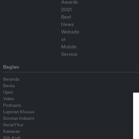
Bagian
Beranda
Berita
Opini
Video
Podcasts
Laporan Khusus
Sorotan Industri
Serial Fitur
Kawasan
Alih Arah