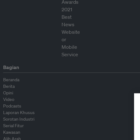
Bagian
Beranda
Berita
Opini
Video
Podcasts
Laporan Khusus
Sorotan Industri
Serial Fitur
Kawasan
Alih Arah