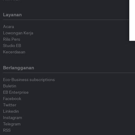
Layanan
Acara
Lowongan Kerja
Rilis Pers
Studio EB
Kecerdasan
Berlangganan
Eco-Business subscriptions
Buletin
EB Enterprise
Facebook
Twitter
Linkedin
Instagram
Telegram
RSS