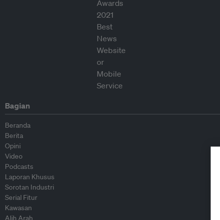
Bagian
Beranda
Berita
Opini
Video
Podcasts
Laporan Khusus
Sorotan Industri
Serial Fitur
Kawasan
Alih Arah