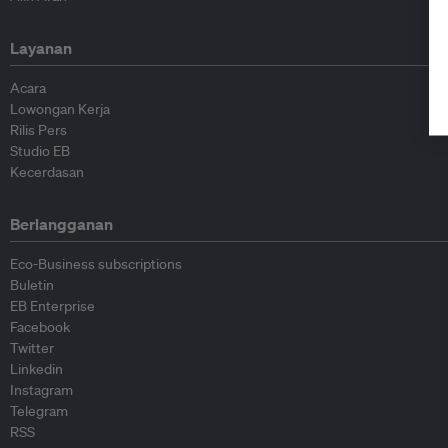
Layanan
Acara
Lowongan Kerja
Rilis Pers
Studio EB
Kecerdasan
Berlangganan
Eco-Business subscriptions
Buletin
EB Enterprise
Facebook
Twitter
Linkedin
Instagram
Telegram
RSS